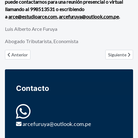
puede contactarnos para una reunión presencial o virtual
llamando al 998513531 o escribiendo
a
arce@estudioarce.com
,
arcefuruya@outlook.com.pe
.
Luis Alberto Arce Furuya
Abogado Tributarista, Economista
Artículo anterior: Declaración de quiebra como alternativa ante la cr
Artículo siguie
Anterior
Siguiente
Contacto
arcefuruya@outlook.com.pe